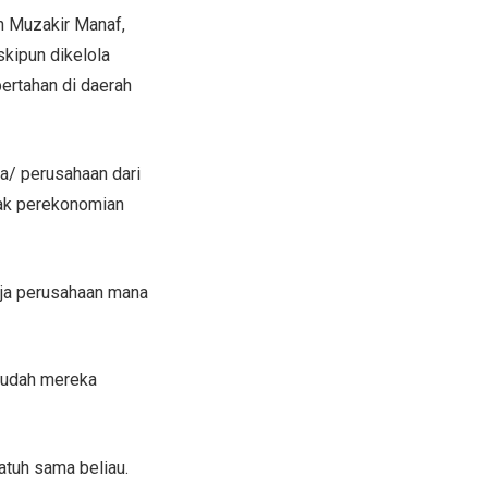
eh Muzakir Manaf,
skipun dikelola
bertahan di daerah
a/ perusahaan dari
sak perekonomian
erja perusahaan mana
sudah mereka
tuh sama beliau.