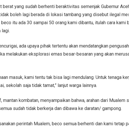
at berat yang sudah berhenti beraktivitas semenjak Gubernur Ac
tidak boleh lagi berada di lokasi tambang yang disebut ilegal me
p beco itu ada 30 sampai 50 orang kami dibantu, itulah cara kami 
 lagi.
curigai, ada upaya pihak tertentu akan mendatangkan pengusah
reka melakukan eksplorasi emas besar-besaran yang akan meru
haan masuk, kami tentu tak bisa lagi mendulang. Untuk tenaga k
, sekolah saja tidak tamat,” lanjut warga lainnya.
uf, mantan kombatan, menyampaikan bahwa, arahan dari Mualem 
t semua sudah tidak berkerja dan dibawa ke daratan/ gampong.
anakan perintah Mualem, beco semua berhenti dan kami tetap pa