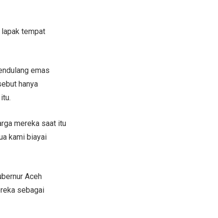
 lapak tempat
mendulang emas
isebut hanya
itu.
ga mereka saat itu
a kami biayai
ubernur Aceh
reka sebagai