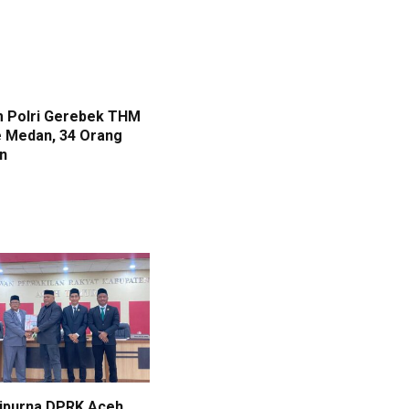
m Polri Gerebek THM
 Medan, 34 Orang
n
ripurna DPRK Aceh