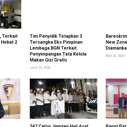
 Terkait
Tim Penyidik Tetapkan 3
Bareskri
 Hebat 2
Tersangka Eks Pimpinan
New Zone
Lembaga BGN Terkait
Diamanka
Penyimpangan Tata Kelola
May 25, 2026
Makan Gizi Gratis
June 10, 2026
i
247 Calon Jamaan Haji Asal
Rapat Pa