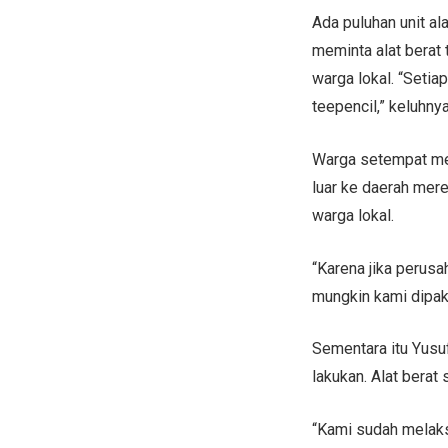
Ada puluhan unit al
meminta alat berat 
warga lokal. “Setia
teepencil,” keluhnya
Warga setempat men
luar ke daerah me
warga lokal.
“Karena jika perusa
mungkin kami dipakai
Sementara itu Yus
lakukan. Alat bera
“Kami sudah melaks