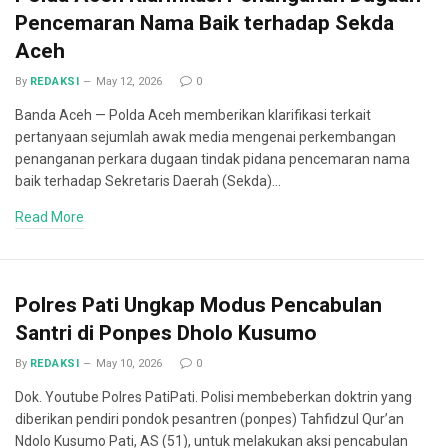
Pencemaran Nama Baik terhadap Sekda
Aceh
By
REDAKSI
May 12, 2026
0
Banda Aceh — Polda Aceh memberikan klarifikasi terkait
pertanyaan sejumlah awak media mengenai perkembangan
penanganan perkara dugaan tindak pidana pencemaran nama
baik terhadap Sekretaris Daerah (Sekda)…
Read More
Polres Pati Ungkap Modus Pencabulan
Santri di Ponpes Dholo Kusumo
By
REDAKSI
May 10, 2026
0
Dok. Youtube Polres PatiPati. Polisi membeberkan doktrin yang
diberikan pendiri pondok pesantren (ponpes) Tahfidzul Qur’an
Ndolo Kusumo Pati, AS (51), untuk melakukan aksi pencabulan