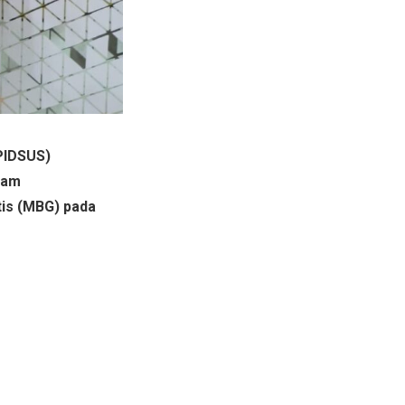
PIDSUS)
lam
tis (MBG) pada