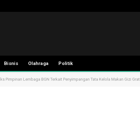
Bisnis
Olahraga
Politik
Eks Pimpinan Lembaga BGN Terkait Penyimpangan Tata Kelola Makan Gizi Grat