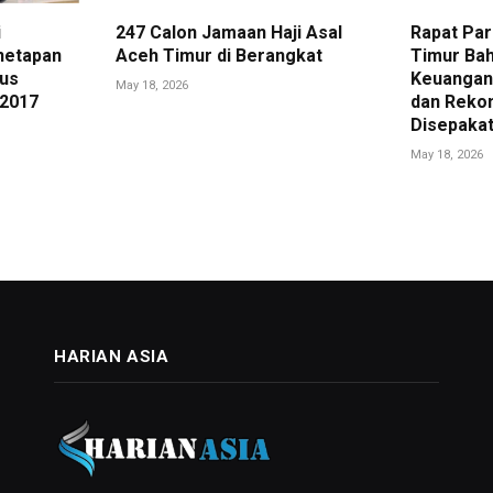
i
247 Calon Jamaan Haji Asal
Rapat Pa
netapan
Aceh Timur di Berangkat
Timur Bah
us
Keuangan 
May 18, 2026
 2017
dan Reko
Disepakat
May 18, 2026
HARIAN ASIA