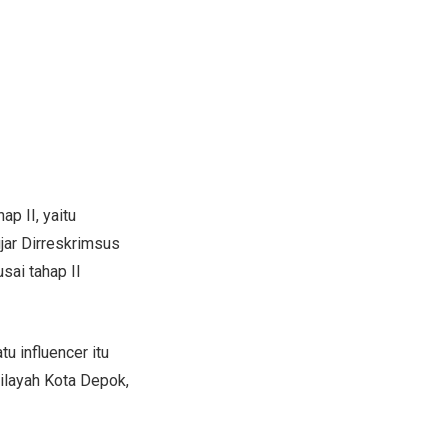
p II, yaitu
jar Dirreskrimsus
sai tahap II
 influencer itu
ilayah Kota Depok,