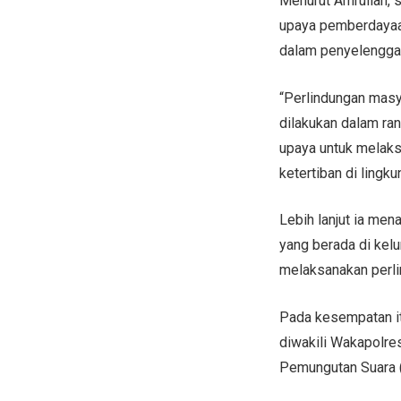
Menurut Amrullah, 
upaya pemberdayaan
dalam penyelenggar
“Perlindungan masy
dilakukan dalam ra
upaya untuk melak
ketertiban di lingk
Lebih lanjut ia me
yang berada di kelu
melaksanakan perli
Pada kesempatan it
diwakili Wakapolre
Pemungutan Suara (