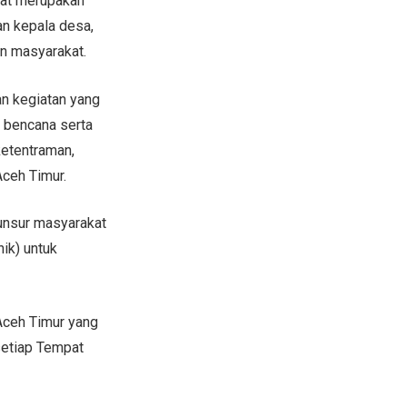
kat merupakan
n kepala desa,
n masyarakat.
an kegiatan yang
h bencana serta
etentraman,
Aceh Timur.
 unsur masyarakat
ik) untuk
Aceh Timur yang
setiap Tempat