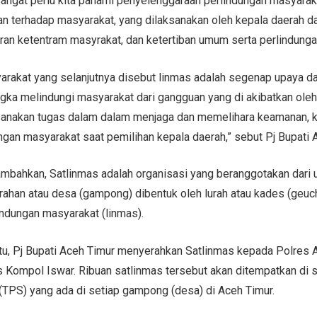
sangat perlu kita pahami penyelenggaraan perlindungan masyara
 terhadap masyarakat, yang dilaksanakan oleh kepala daerah da
an ketentram masyrakat, dan ketertiban umum serta perlindunga
arakat yang selanjutnya disebut linmas adalah segenap upaya d
ngka melindungi masyarakat dari gangguan yang di akibatkan ole
sanakan tugas dalam dalam menjaga dan memelihara keamanan, k
ungan masyarakat saat pemilihan kepala daerah,” sebut Pj Bupati 
nambahkan, Satlinmas adalah organisasi yang beranggotakan dari
rahan atau desa (gampong) dibentuk oleh lurah atau kades (geuch
ndungan masyarakat (linmas).
u, Pj Bupati Aceh Timur menyerahkan Satlinmas kepada Polres 
s Kompol Iswar. Ribuan satlinmas tersebut akan ditempatkan di 
TPS) yang ada di setiap gampong (desa) di Aceh Timur.