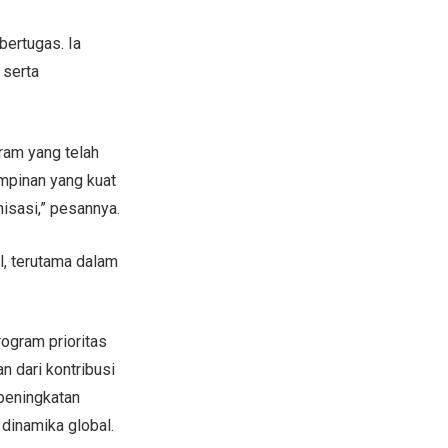
ertugas. Ia
 serta
ram yang telah
impinan yang kuat
isasi,” pesannya.
l, terutama dalam
ogram prioritas
n dari kontribusi
peningkatan
 dinamika global.