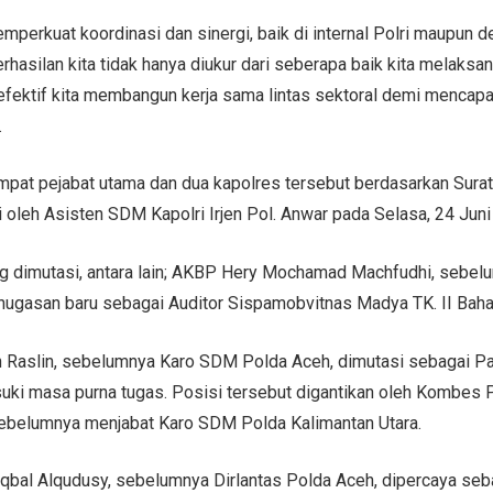
emperkuat koordinasi dan sinergi, baik di internal Polri maupun d
erhasilan kita tidak hanya diukur dari seberapa baik kita melaksan
efektif kita membangun kerja sama lintas sektoral demi mencapa
.
empat pejabat utama dan dua kapolres tersebut berdasarkan Surat
 oleh Asisten SDM Kapolri Irjen Pol. Anwar pada Selasa, 24 Juni
g dimutasi, antara lain; AKBP Hery Mochamad Machfudhi, sebelu
ugasan baru sebagai Auditor Sispamobvitnas Madya TK. II Baha
n Raslin, sebelumnya Karo SDM Polda Aceh, dimutasi sebagai 
ki masa purna tugas. Posisi tersebut digantikan oleh Kombes P
ebelumnya menjabat Karo SDM Polda Kalimantan Utara.
qbal Alqudusy, sebelumnya Dirlantas Polda Aceh, dipercaya seb