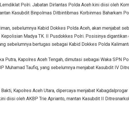
emdiklat Polri. Jabatan Dirlantas Polda Aceh kini diisi oleh K
mantan Kasubdit Binpolmas Ditbintibmas Korbinmas Baharkam Pol
riman, sebelumnya Kabid Dokkes Polda Aceh, akan menjabat se
 Kepolisian Madya TK. II Pusdokkes Polri. Posisinya digantikan
, yang sebelumnya bertugas sebagai Kabid Dokkes Polda Kalimanta
a Putra, Kapolres Aceh Tengah, dimutasi sebagai Waka SPN Pol
BP Muhamad Taufiq, yang sebelumnya menjabat Kasubdit IV Dit
Bakti, Kapolres Aceh Utara, dipercaya menjabat Kabagdalproga
ini diisi oleh AKBP Trie Aprianto, mantan Kasubdit II Ditresnar