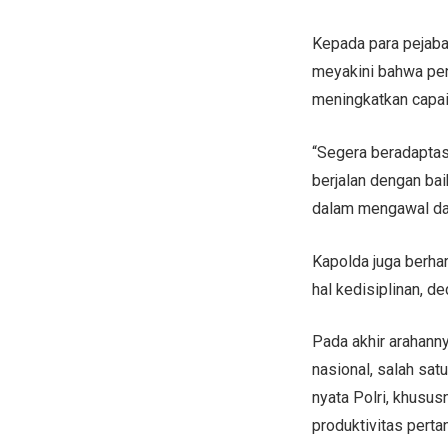
Kepada para pejaba
meyakini bahwa pen
meningkatkan capaia
“Segera beradaptas
berjalan dengan bai
dalam mengawal dan
Kapolda juga berhar
hal kedisiplinan, d
Pada akhir arahann
nasional, salah sat
nyata Polri, khusu
produktivitas perta