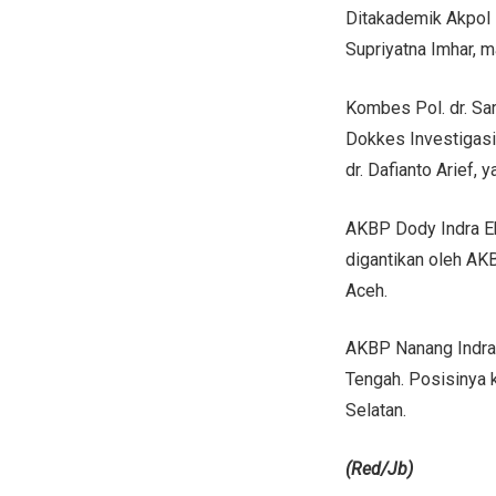
Ditakademik Akpol L
Supriyatna Imhar, 
Kombes Pol. dr. Sa
Dokkes Investigasi
dr. Dafianto Arief
AKBP Dody Indra Ek
digantikan oleh AK
Aceh.
AKBP Nanang Indra 
Tengah. Posisinya k
Selatan.
(Red/Jb)