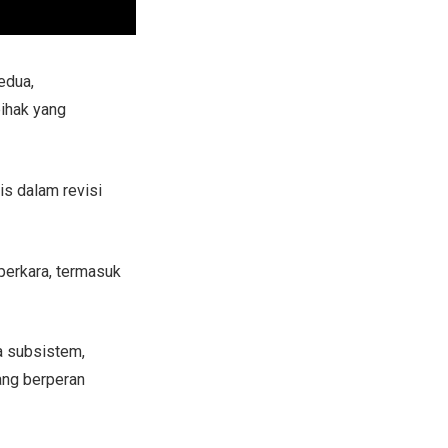
edua,
ihak yang
is dalam revisi
perkara, termasuk
a subsistem,
yang berperan