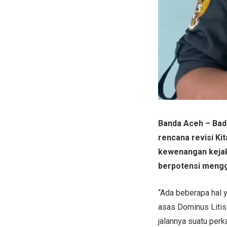
Banda Aceh – Bad
rencana revisi K
kewenangan kejak
berpotensi mengg
“Ada beberapa hal 
asas Dominus Liti
jalannya suatu perk