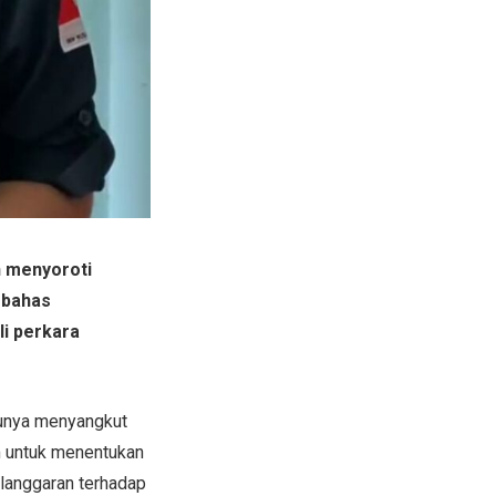
h menyoroti
mbahas
i perkara
tunya menyangkut
 untuk menentukan
elanggaran terhadap