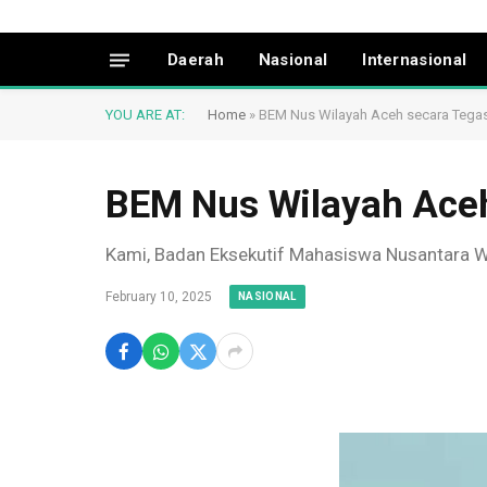
Daerah
Nasional
Internasional
YOU ARE AT:
Home
»
BEM Nus Wilayah Aceh secara Tega
BEM Nus Wilayah Ace
Kami, Badan Eksekutif Mahasiswa Nusantara Wi
February 10, 2025
NASIONAL