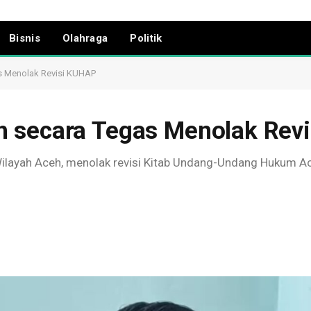
Bisnis
Olahraga
Politik
s Menolak Revisi KUHAP
h secara Tegas Menolak Rev
layah Aceh, menolak revisi Kitab Undang-Undang Hukum Aca