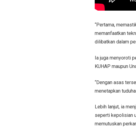
“Pertama, memastik
memanfaatkan tekno
dilibatkan dalam p
Ia juga menyoroti p
KUHAP maupun Und
“Dengan asas terse
menetapkan tuduhan
Lebih lanjut, ia m
seperti kepolisian 
memutuskan perkara