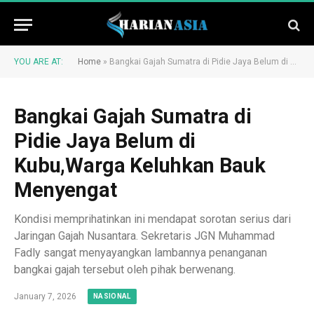
YOU ARE AT:
Home
»
Bangkai Gajah Sumatra di Pidie Jaya Belum di Kubu,Warga Keluhkan Bauk Menyengat
Bangkai Gajah Sumatra di
Pidie Jaya Belum di
Kubu,Warga Keluhkan Bauk
Menyengat
‎Kondisi memprihatinkan ini mendapat sorotan serius dari
Jaringan Gajah Nusantara. Sekretaris JGN Muhammad
Fadly sangat menyayangkan lambannya penanganan
bangkai gajah tersebut oleh pihak berwenang.
January 7, 2026
NASIONAL