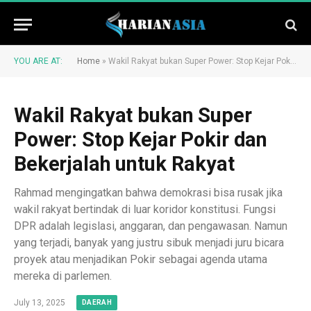
YOU ARE AT:
Home
»
Wakil Rakyat bukan Super Power: Stop Kejar Pokir dan Bekerjalah untuk Rakyat
Wakil Rakyat bukan Super
Power: Stop Kejar Pokir dan
Bekerjalah untuk Rakyat
Rahmad mengingatkan bahwa demokrasi bisa rusak jika
wakil rakyat bertindak di luar koridor konstitusi. Fungsi
DPR adalah legislasi, anggaran, dan pengawasan. Namun
yang terjadi, banyak yang justru sibuk menjadi juru bicara
proyek atau menjadikan Pokir sebagai agenda utama
mereka di parlemen.
July 13, 2025
DAERAH