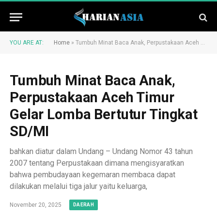
YOU ARE AT:
Home
»
Tumbuh Minat Baca Anak, Perpustakaan Aceh Timur Gelar Lomba Bertutur Tingkat SD/MI
Tumbuh Minat Baca Anak,
Perpustakaan Aceh Timur
Gelar Lomba Bertutur Tingkat
SD/MI
bahkan diatur dalam Undang – Undang Nomor 43 tahun
2007 tentang Perpustakaan dimana mengisyaratkan
bahwa pembudayaan kegemaran membaca dapat
dilakukan melalui tiga jalur yaitu keluarga,
November 20, 2025
DAERAH