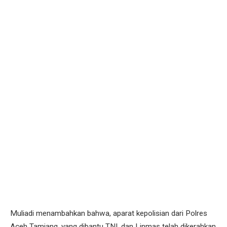
Muliadi menambahkan bahwa, aparat kepolisian dari Polres
Aceh Tamiang, yang dibantu TNI, dan Linmas telah dikerahkan