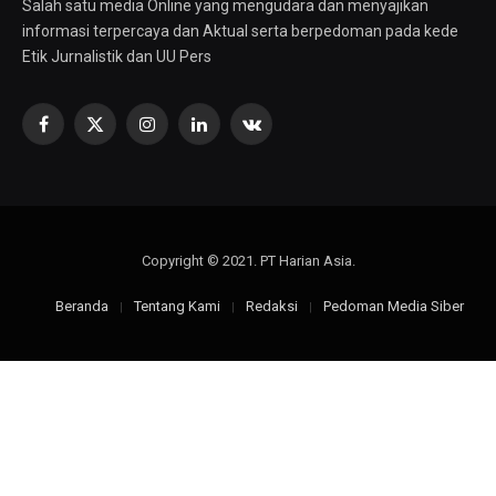
Salah satu media Online yang mengudara dan menyajikan
informasi terpercaya dan Aktual serta berpedoman pada kede
Etik Jurnalistik dan UU Pers
Facebook
X
Instagram
LinkedIn
VKontakte
(Twitter)
Copyright © 2021. PT Harian Asia.
Beranda
Tentang Kami
Redaksi
Pedoman Media Siber