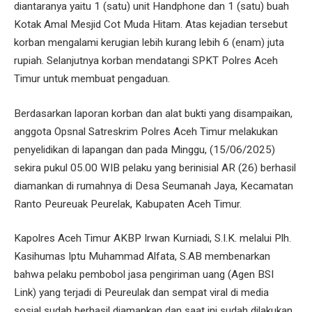
diantaranya yaitu 1 (satu) unit Handphone dan 1 (satu) buah
Kotak Amal Mesjid Cot Muda Hitam. Atas kejadian tersebut
korban mengalami kerugian lebih kurang lebih 6 (enam) juta
rupiah. Selanjutnya korban mendatangi SPKT Polres Aceh
Timur untuk membuat pengaduan.
Berdasarkan laporan korban dan alat bukti yang disampaikan,
anggota Opsnal Satreskrim Polres Aceh Timur melakukan
penyelidikan di lapangan dan pada Minggu, (15/06/2025)
sekira pukul 05.00 WIB pelaku yang berinisial AR (26) berhasil
diamankan di rumahnya di Desa Seumanah Jaya, Kecamatan
Ranto Peureuak Peurelak, Kabupaten Aceh Timur.
Kapolres Aceh Timur AKBP Irwan Kurniadi, S.I.K. melalui Plh.
Kasihumas Iptu Muhammad Alfata, S.AB membenarkan
bahwa pelaku pembobol jasa pengiriman uang (Agen BSI
Link) yang terjadi di Peureulak dan sempat viral di media
sosial sudah berhasil diamankan dan saat ini sudah dilakukan