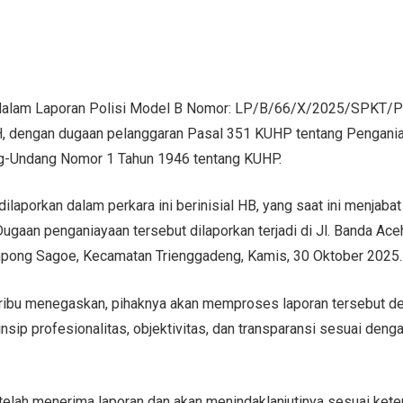
g dalam Laporan Polisi Model B Nomor: LP/B/66/X/2025/SPKT
dengan dugaan pelanggaran Pasal 351 KUHP tentang Pengani
ng-Undang Nomor 1 Tahun 1946 tentang KUHP.
ilaporkan dalam perkara ini berinisial HB, yang saat ini menjaba
Dugaan penganiayaan tersebut dilaporkan terjadi di Jl. Banda A
pong Sagoe, Kecamatan Trienggadeng, Kamis, 30 Oktober 2025.
ribu menegaskan, pihaknya akan memproses laporan tersebut d
sip profesionalitas, objektivitas, dan transparansi sesuai den
 telah menerima laporan dan akan menindaklanjutinya sesuai ket