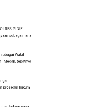
/POLRES PIDIE
ayaan sebagaimana
t sebagai Wakil
ceh–Medan, tepatnya
engan
gan prosedur hukum
entuan hukum yang