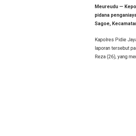
Meureudu — Kepoli
pidana penganiay
Sagoe, Kecamatan
Kapolres Pidie Ja
laporan tersebut 
Reza (26), yang me