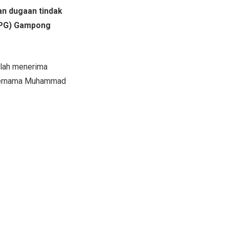
an dugaan tindak
PPG) Gampong
elah menerima
n bernama Muhammad