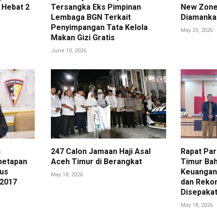
 Hebat 2
Tersangka Eks Pimpinan
New Zone
Lembaga BGN Terkait
Diamanka
Penyimpangan Tata Kelola
May 25, 2026
Makan Gizi Gratis
June 10, 2026
i
247 Calon Jamaan Haji Asal
Rapat Pa
netapan
Aceh Timur di Berangkat
Timur Bah
us
Keuangan 
May 18, 2026
 2017
dan Reko
Disepakat
May 18, 2026