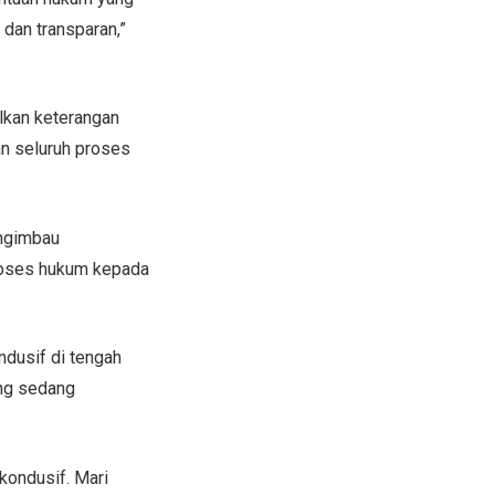
 dan transparan,”
lkan keterangan
an seluruh proses
engimbau
proses hukum kepada
ndusif di tengah
ng sedang
kondusif. Mari