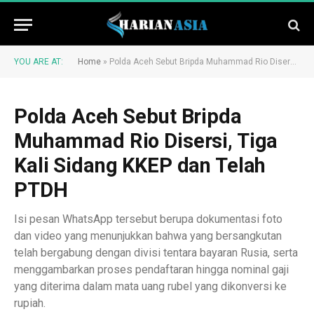
YOU ARE AT:
Home
»
Polda Aceh Sebut Bripda Muhammad Rio Disersi, Tiga Kali Sidang KKEP dan Telah PTDH
Polda Aceh Sebut Bripda
Muhammad Rio Disersi, Tiga
Kali Sidang KKEP dan Telah
PTDH
Isi pesan WhatsApp tersebut berupa dokumentasi foto
dan video yang menunjukkan bahwa yang bersangkutan
telah bergabung dengan divisi tentara bayaran Rusia, serta
menggambarkan proses pendaftaran hingga nominal gaji
yang diterima dalam mata uang rubel yang dikonversi ke
rupiah.