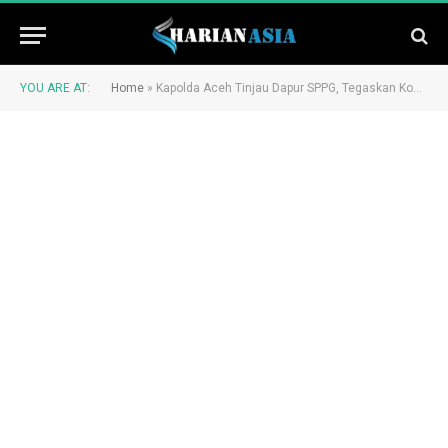
YOU ARE AT:
Home
»
Kapolda Aceh Tinjau Dapur SPPG, Tegaskan Komitmen Dukung Program Nasional