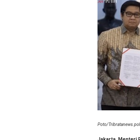
Poto/Tribratanews.pol
Jakarta. Menteri