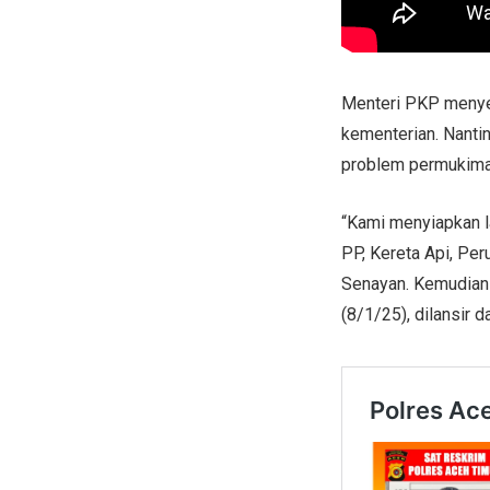
Menteri PKP menyeb
kementerian. Nanti
problem permukiman
“Kami menyiapkan l
PP, Kereta Api, Pe
Senayan. Kemudian 
(8/1/25), dilansir d