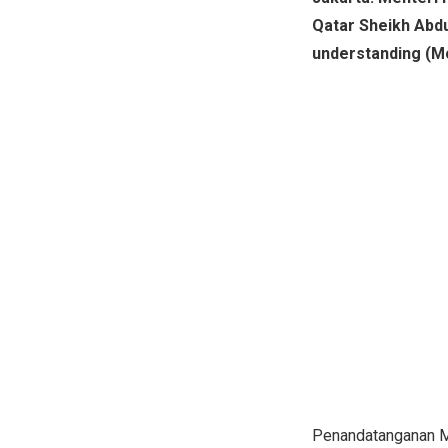
Qatar Sheikh Abd
understanding (M
Penandatanganan Mo