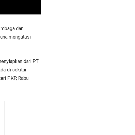
lembaga dan
 guna mengatasi
menyiapkan dari PT
da di sekitar
teri PKP, Rabu