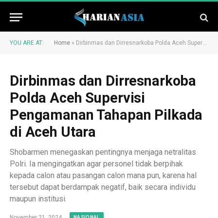
YOU ARE AT:
Home
»
Dirbinmas dan Dirresnarkoba Polda Aceh Supervisi Pengamanan Tahapan Pilkada di Aceh Utara
Dirbinmas dan Dirresnarkoba
Polda Aceh Supervisi
Pengamanan Tahapan Pilkada
di Aceh Utara
Shobarmen menegaskan pentingnya menjaga netralitas
Polri. Ia mengingatkan agar personel tidak berpihak
kepada calon atau pasangan calon mana pun, karena hal
tersebut dapat berdampak negatif, baik secara individu
maupun institusi.
November 21, 2024
NASIONAL