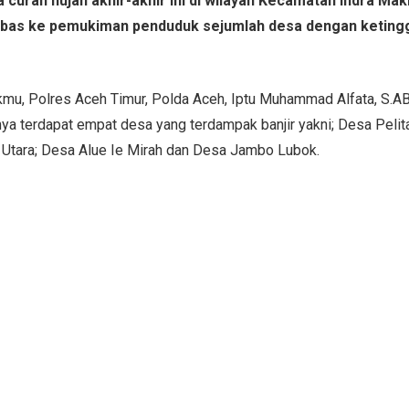
a curah hujan akhir-akhir ini di wilayah Kecamatan Indra M
bas ke pemukiman penduduk sejumlah desa dengan ketingg
mu, Polres Aceh Timur, Polda Aceh, Iptu Muhammad Alfata, S.AB
nya terdapat empat desa yang terdampak banjir yakni; Desa Peli
Utara; Desa Alue Ie Mirah dan Desa Jambo Lubok.