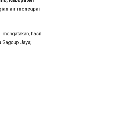
akmu, Kabupaten
ian air mencapai
. mengatakan, hasil
ta Sagoup Jaya;