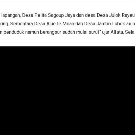
di lapangan, Desa Pelita Sagoup Jaya dan desa Desa Julok Rayeu
ering. Sementara Desa Alue Ie Mirah dan Desa Jambo Lubok air
 penduduk namun berangsur sudah mulai surut” ujar Alfata, Sela