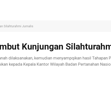
 Silahturahmi Jurnalis
but Kunjungan Silahturahmi
anah dilaksanakan, kemudian menyampqikan hasil Tahapan 
kan kepada Kepala Kantor Wilayah Badan Pertanahan Nasion