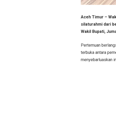
Aceh Timur – Waki
silaturahmi dari 
Wakil Bupati, Juma
Pertemuan berlangs
terbuka antara peme
menyebarluaskan i