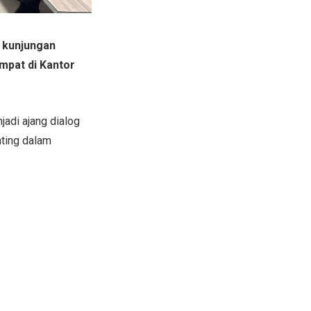
a kunjungan
empat di Kantor
adi ajang dialog
nting dalam