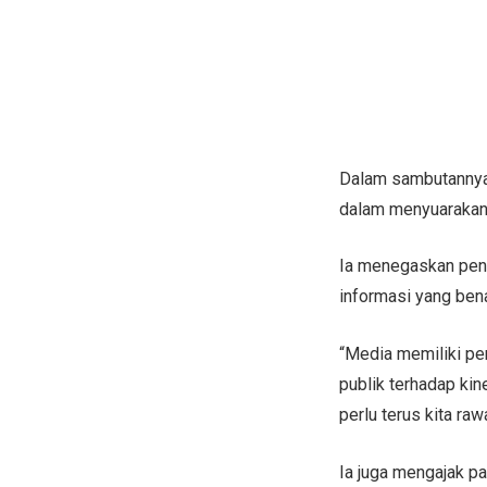
Dalam sambutannya, 
dalam menyuarakan
Ia menegaskan pent
informasi yang ben
“Media memiliki pe
publik terhadap kin
perlu terus kita raw
Ia juga mengajak p