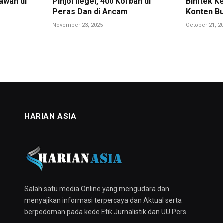
awan di
Pinjol Ilegel, 400 Korban di
Bimtek Ke
Peras Dan di Ancam
Konten Bu
November 23, 2025
October 21, 2
HARIAN ASIA
Salah satu media Online yang mengudara dan
menyajikan informasi terpercaya dan Aktual serta
berpedoman pada kede Etik Jurnalistik dan UU Pers