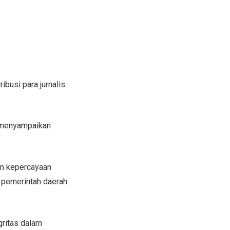
busi para jurnalis
m menyampaikan
un kepercayaan
an pemerintah daerah
gritas dalam