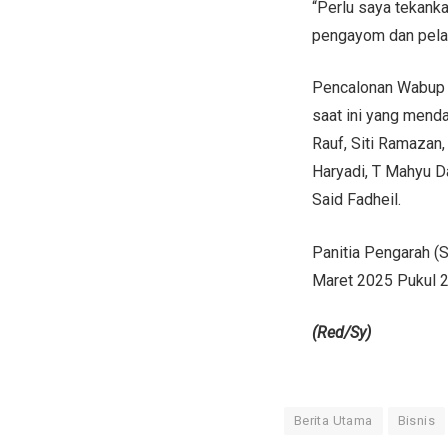
“Perlu saya tekank
pengayom dan pelak
Pencalonan Wabup 
saat ini yang mend
Rauf, Siti Ramazan,
Haryadi, T Mahyu Da
Said Fadheil.
Panitia Pengarah (
Maret 2025 Pukul 2
(Red/Sy)
Berita Utama
Bisnis