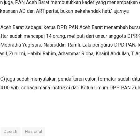
an juga, PAN Aceh Barat membutuhkan kader yang menempatkan d
sanaan AD dan ART partai, bukan sekehendak hati,” ujarnya.
Aceh Barat sebagai ketua DPD PAN Aceh Barat menambah bursa 
aftar sudah mencapai 14 orang, meliputi dari unsur anggota DPR
 Medradia Yugistira, Nasruddin, Ramli. Lalu pengurus DPD PAN, 
nil, Zuhilmi, Habibi Rahim, Arhammar Ridha, Khairil Abdullah, T A
SC) juga sudah menyatakan pendaftaran calon formatur sudah ditu
4.00 wib, sebagaimana instruksi dari Ketua Umum DPP PAN Zulki
Daerah
Nasional