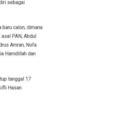
iri sebagai
baru calon, dimana
K asal PAN, Abdul
Idrus Amran, Nofa
ria Hamdillah dan
tup tanggal 17
fli Hasan.