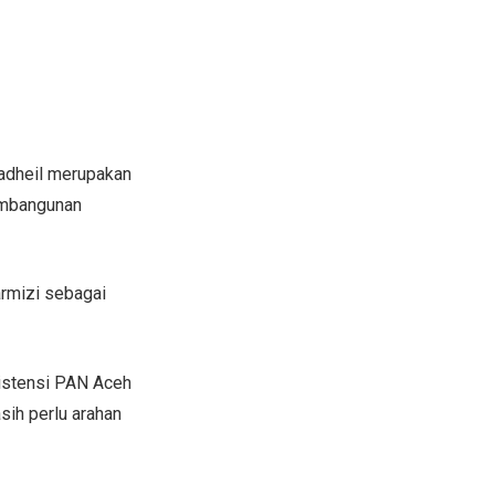
Fadheil merupakan
embangunan
rmizi sebagai
sistensi PAN Aceh
sih perlu arahan