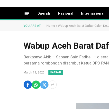
Daerah
Nasional
Internasional
YOU ARE AT:
Home
»
Wabup Aceh Barat Daftar Calon Ket
Wabup Aceh Barat Daf
Berkasnya Abib – Sapaan Said Fadheil – disera
bersama rombongan disambut Ketua DPD PAN Ace
March 19, 2025
DAERAH