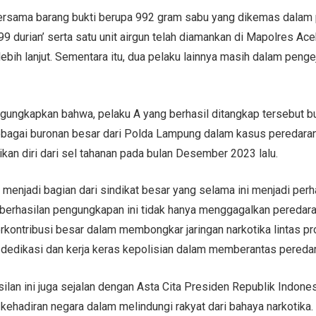
 bersama barang bukti berupa 992 gram sabu yang dikemas dalam 
’99 durian’ serta satu unit airgun telah diamankan di Mapolres Ace
ebih lanjut. Sementara itu, dua pelaku lainnya masih dalam pengej
ngungkapkan bahwa, pelaku A yang berhasil ditangkap tersebut 
 sebagai buronan besar dari Polda Lampung dalam kasus peredara
ikan diri dari sel tahanan pada bulan Desember 2023 lalu.
ni menjadi bagian dari sindikat besar yang selama ini menjadi perh
erhasilan pengungkapan ini tidak hanya menggagalkan peredara
erkontribusi besar dalam membongkar jaringan narkotika lintas prov
a dedikasi dan kerja keras kepolisian dalam memberantas pereda
silan ini juga sejalan dengan Asta Cita Presiden Republik Indone
ehadiran negara dalam melindungi rakyat dari bahaya narkotika. 