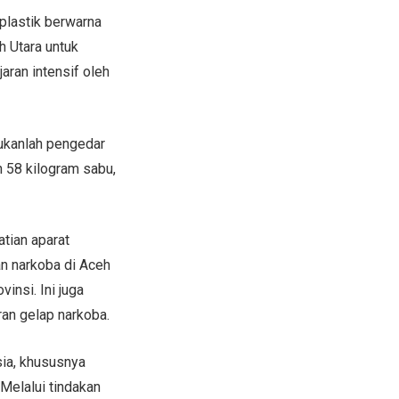
plastik berwarna
h Utara untuk
aran intensif oleh
bukanlah pengedar
n 58 kilogram sabu,
atian aparat
n narkoba di Aceh
insi. Ini juga
ran gelap narkoba.
sia, khususnya
Melalui tindakan