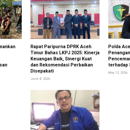
Amankan
Rapat Paripurna DPRK Aceh
Polda Ace
Timur Bahas LKPJ 2025: Kinerja
Penangan
k
Keuangan Baik, Sinergi Kuat
Pencemar
hsan
dan Rekomendasi Perbaikan
terhadap
Disepakati
May 12, 2026
June 8, 2026