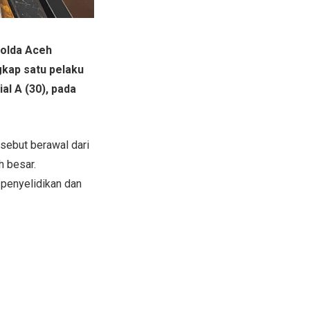
Polda Aceh
kap satu pelaku
al A (30), pada
sebut berawal dari
h besar.
 penyelidikan dan