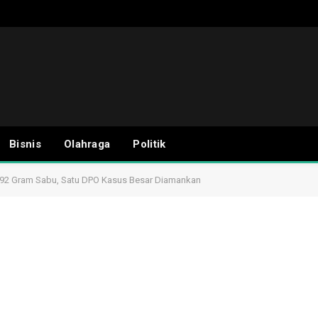
Bisnis
Olahraga
Politik
 992 Gram Sabu, Satu DPO Kasus Besar Diamankan