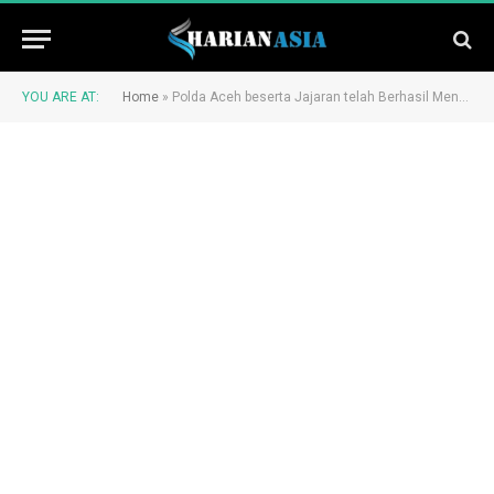
YOU ARE AT:
Home
»
Polda Aceh beserta Jajaran telah Berhasil Mengungkap 84 Kasus Maisir dengan 94 Tersangka