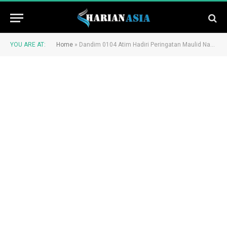
YOU ARE AT:
Home
»
Dandim 0104 Atim Hadiri Peringatan Maulid Nabi di Pesantren Dar Faqih Qur’an