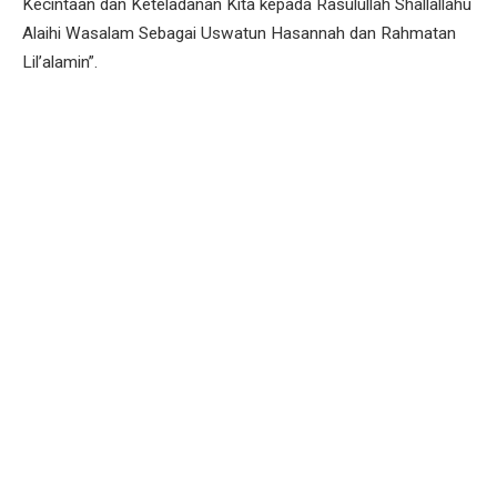
Kecintaan dan Keteladanan Kita kepada Rasulullah Shallallahu
Alaihi Wasalam Sebagai Uswatun Hasannah dan Rahmatan
Lil’alamin”.